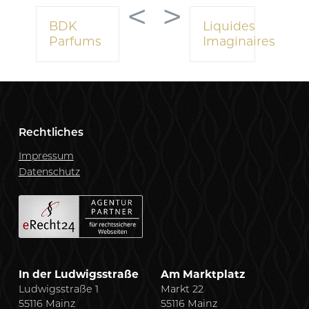
<
>
BDK
Liquides
Parfums
Imaginaires
Rechtliches
Impressum
Datenschutz
In der Ludwigsstraße
Am Marktplatz
Ludwigsstraße 1
Markt 22
55116 Mainz
55116 Mainz