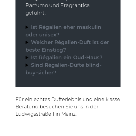
Parfumo und Fragrantica
geführt.
Ist Régalien eher maskulin
oder unisex?
Welcher Régalien-Duft ist der
beste Einstieg?
Ist Régalien ein Oud-Haus?
Sind Régalien-Düfte blind-
buy-sicher?
Für ein echtes Dufterlebnis und eine klasse
Beratung besuchen Sie uns in der
Ludwigsstraße 1 in Mainz.