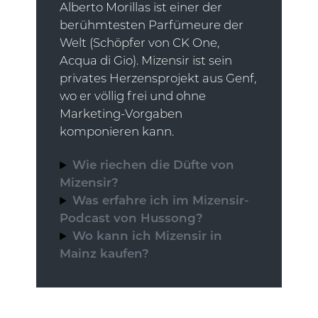
Alberto Morillas ist einer der
berühmtesten Parfümeure der
Welt (Schöpfer von CK One,
Acqua di Gio). Mizensir ist sein
privates Herzensprojekt aus Genf,
wo er völlig frei und ohne
Marketing-Vorgaben
komponieren kann.
Wie riechen die Düfte von
Mizensir?
Was erfahre ich im Mizensir-
Podcast von Hussong?
Wo kann ich Mizensir in
Mainz kaufen?