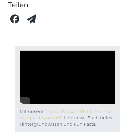
Teilen
Mit unserer
Audio-Podcast-Reihe "Hör mal
wie gut das riecht!"
liefern wir Euch tiefes
Hintergrundwissen und Fun Facts.