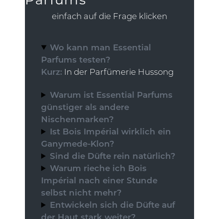
einfach auf die Frage klicken
Wo kann man Essential
Parfums testen?
Kurz:
In der Parfümerie Hussong
Warum ist Essential Parfums
günstiger als andere
Nischenmarken?
Ist Bois Impérial wirklich ein
Ganymede-Klon?
Sind die Düfte rein natürlich?
Warum rieche ich Bois
Impérial nach einer Stunde
selbst nicht mehr?
Entwickeln sich die Düfte auf
der Haut stark weiter?