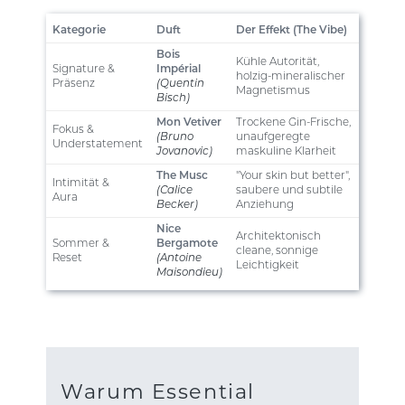
Kategorie
Duft
Der Effekt (The Vibe)
Bois
Kühle Autorität,
Signature &
Impérial
holzig-mineralischer
Präsenz
(Quentin
Magnetismus
Bisch)
Mon Vetiver
Trockene Gin-Frische,
Fokus &
(Bruno
unaufgeregte
Understatement
Jovanovic)
maskuline Klarheit
The Musc
"Your skin but better",
Intimität &
(Calice
saubere und subtile
Aura
Becker)
Anziehung
Nice
Architektonisch
Sommer &
Bergamote
cleane, sonnige
Reset
(Antoine
Leichtigkeit
Maisondieu)
Warum Essential