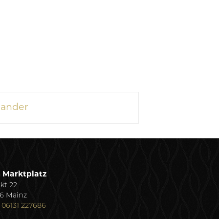
 Sander
 Marktplatz
kt 22
16 Mainz
:
06131 227686