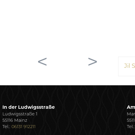
<
>
Jil
In der Ludwigsstraße
Am
Ludwigsstraße 1
Mar
55116 Mainz
551
Tel.:
06131 912211
Tel.